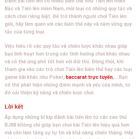
Đánh bài tiến lên
có nhiều biến thể như Tiến lên miền
Bắc và Tiến lên miền Nam, mỗi loại có những quy tắc và
cách chơi riêng biệt. Để trở thành người chơi Tiến lên
giỏi, hãy làm quen với các biến thể này và nắm vững quy
tắc của từng loại.
Việc hiểu rõ các quy tắc và chiến lược khác nhau giúp
bạn linh hoạt hơn trong các tình huống chơi khác nhau
và có thể ứng phó tốt hơn với đối thủ. Đồng thời, khi
tham gia vào các trò chơi Tiến lên biến thể hay các loại
game bài khác như Poker,
baccarat trực tuyến
,… Bạn
có thể phát hiện những điểm mạnh và yếu của mình, từ
đó cải thiện kỹ năng và chiến lược chơi.
Lời kết
Áp dụng những bí kíp
đánh bài tiến lên
từ các cao thủ
BJ88
không chỉ giúp bạn chơi bài Tiến lên hiệu quả hơn
mà còn làm tăng sự tự tin và khả năng chiến thắng. Hãy