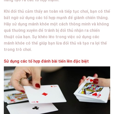
Khi đối thủ cảm thấy an toàn và tiếp tục chơi, bạn có thể
bất ngờ sử dụng các tổ hợp mạnh để giành chiến thắng.
Hãy sử dụng mánh khóe một cách thông minh và không
quá thường xuyên để tránh bị đối thủ nhận ra chiến
thuật của bạn. Sự khéo léo trong việc sử dụng các
mánh khóe có thể giúp bạn lừa đối thủ và tạo ra lợi thế
trong trò chơi.
Sử dụng các tổ hợp đánh bài tiến lên đặc biệt