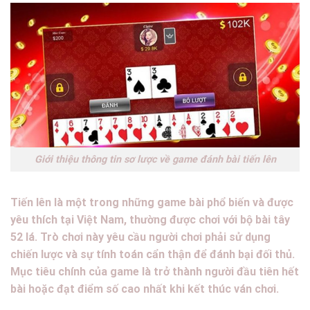
Giới thiệu thông tin sơ lược về game đánh bài tiến lên
Tiến lên là một trong những game bài phổ biến và được
yêu thích tại Việt Nam, thường được chơi với bộ bài tây
52 lá. Trò chơi này yêu cầu người chơi phải sử dụng
chiến lược và sự tính toán cẩn thận để đánh bại đối thủ.
Mục tiêu chính của game là trở thành người đầu tiên hết
bài hoặc đạt điểm số cao nhất khi kết thúc ván chơi.