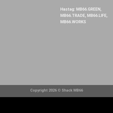
Hastag:
MB66.GREEN
,
MB66.TRADE
,
MB66.LIFE
,
MB66.WORKS
Copyright 2026 ©
Shack MB66