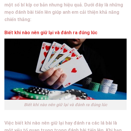
một số bí kíp cơ bản nhưng hiệu quả. Dưới đây là những
mẹo
đánh bài tiến lên
giúp anh em cải thiện khả năng
chiến thắng:
Biết khi nào nên giữ lại và đánh ra đúng lúc
Biết khi nào nên giữ lại và đánh ra đúng lúc
Việc biết khi nào nên giữ lại hay đánh ra các lá bài là
một yếu tố quan trọng trong
đánh bài tiến lên
. Khi bạn