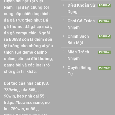
tuyến nổi bật tại Việt
Điều Khoản Sử
Nam. Tại đây, chúng tôi
Dụng
cung cấp nhiều loại hình
đá gà trực tiếp như: Đá
Chơi Có Trách
gà thomo, đá gà cựa sắt,
Nhiệm
đá gà campuchia. Ngoài
Chính Sách
ra BJ888 còn là điểm đến
Bảo Mật
lý tưởng cho những ai yêu
Miễn Trách
thích tựa game casino
Nhiệm
online, bắn cá đổi thưởng,
game bài và các loại trò
Quyền Riêng
chơi giải trí khác.
Tư
Đối tác của nhà cái:
j88,
789win
, ,
oke365
,, , ,
98win
,
kèo nhà cái 55
, ,
https://kuwin.casino
,
no
hu
,
789win
,
uu88
, ,