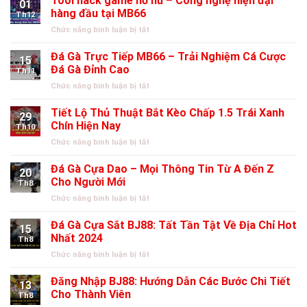
Tool hack game nổ hũ – Công nghệ hiện đại
01
Cược
hàng đầu tại MB66
Th12
Thua
ở
Chức năng bình luận bị tắt
–
Tool
Điểm
hack
Đá Gà Trực Tiếp MB66 – Trải Nghiệm Cá Cược
Cộng
15
game
Hấp
Đá Gà Đỉnh Cao
Th11
nổ
Dẫn
ở
Chức năng bình luận bị tắt
hũ
Trong
Đá
–
Cá
Gà
Tiết Lộ Thủ Thuật Bắt Kèo Chấp 1.5 Trái Xanh
Công
Cược
29
Trực
nghệ
Chín Hiện Nay
Trực
Th10
Tiếp
hiện
Tuyến
ở
Chức năng bình luận bị tắt
MB66
đại
Tiết
–
hàng
Lộ
Đá Gà Cựa Dao – Mọi Thông Tin Từ A Đến Z
Trải
đầu
20
Thủ
Nghiệm
Cho Người Mới
tại
Th8
Thuật
Cá
MB66
ở
Chức năng bình luận bị tắt
Bắt
Cược
Đá
Kèo
Đá
Gà
Đá Gà Cựa Sắt BJ88: Tất Tần Tật Về Địa Chỉ Hot
Chấp
Gà
15
Cựa
1.5
Nhất 2024
Đỉnh
Th8
Dao
Trái
Cao
ở
Chức năng bình luận bị tắt
–
Xanh
Đá
Mọi
Chín
Gà
Đăng Nhập BJ88: Hướng Dẫn Các Bước Chi Tiết
Thông
Hiện
13
Cựa
Tin
Cho Thành Viên
Nay
Th8
Sắt
Từ