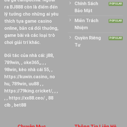
Chính Sách
ra BJ888 còn là điểm đến
Bảo Mật
lý tưởng cho những ai yêu
Miễn Trách
thích tựa game casino
Nhiệm
online, bắn cá đổi thưởng,
game bài và các loại trò
Quyền Riêng
chơi giải trí khác.
Tư
Đối tác của nhà cái:
j88,
789win
, ,
oke365
,, , ,
98win
,
kèo nhà cái 55
, ,
https://kuwin.casino
,
no
hu
,
789win
,
uu88
, ,
https://79king.cricket/
, , ,
, , https://xx88.ceo/ ,
88
clb
,
bet88
Chuyên Mục
Thông Tin Liên Hệ