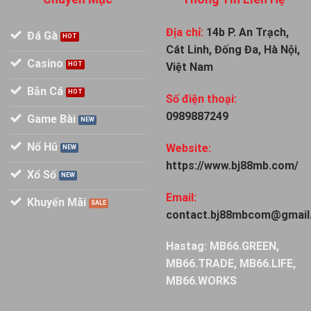
Địa chỉ:
14b P. An Trạch,
Đá Gà
Cát Linh, Đống Đa, Hà Nội,
Casino
Việt Nam
Bắn Cá
Số điện thoại:
0989887249
Game Bài
Nổ Hũ
Website:
https://www.bj88mb.com/
Xổ Số
Email:
Khuyến Mãi
contact.bj88mbcom@gmail
Hastag:
MB66.GREEN
,
MB66.TRADE
,
MB66.LIFE
,
MB66.WORKS