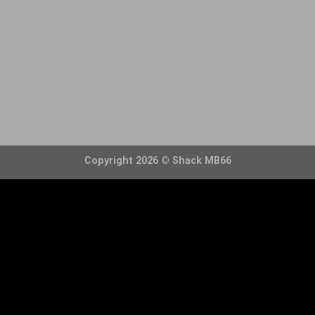
Copyright 2026 ©
Shack MB66