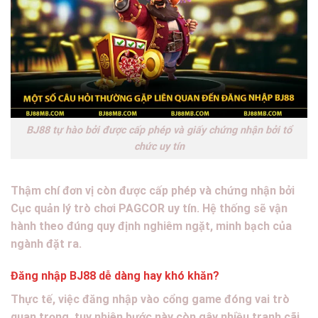
BJ88 tự hào bởi được cấp phép và giấy chứng nhận bởi tổ
chức uy tín
Thậm chí đơn vị còn được cấp phép và chứng nhận bởi
Cục quản lý trò chơi PAGCOR uy tín. Hệ thống sẽ vận
hành theo đúng quy định nghiêm ngặt, minh bạch của
ngành đặt ra.
Đăng nhập BJ88 dễ dàng hay khó khăn?
Thực tế, việc đăng nhập vào cổng game đóng vai trò
quan trọng, tuy nhiên bước này còn gây nhiều tranh cãi