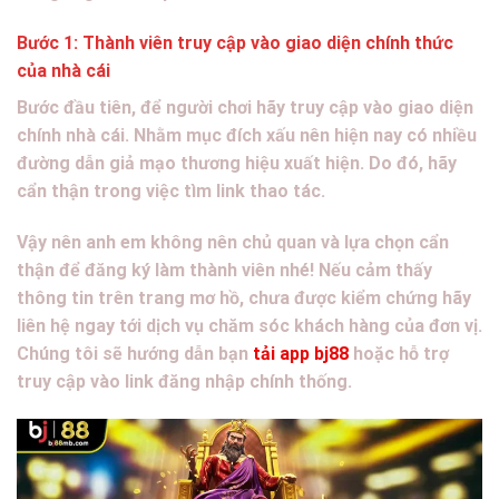
Bước 1: Thành viên truy cập vào giao diện chính thức
của nhà cái
Bước đầu tiên, để người chơi
hãy truy cập vào giao diện
chính nhà cái. Nhằm mục đích xấu nên hiện nay có nhiều
đường dẫn giả mạo thương hiệu xuất hiện. Do đó, hãy
cẩn thận trong việc tìm link thao tác.
Vậy nên anh em không nên chủ quan và lựa chọn cẩn
thận để đăng ký làm thành viên nhé! Nếu cảm thấy
thông tin trên trang mơ hồ, chưa được kiểm chứng hãy
liên hệ ngay tới dịch vụ chăm sóc khách hàng của đơn vị.
Chúng tôi sẽ hướng dẫn bạn
tải app bj88
hoặc hỗ trợ
truy cập vào
link đăng nhập
chính thống.