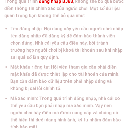
Trong quá trình
đăng nhập BJ88
, không thể bỏ qua bước
điền thông tin chính xác của người chơi. Một số dữ liệu
quan trọng bạn không thể bỏ qua như:
Tên đăng nhập: Nội dung này yêu cầu người chơi nhập
tên đăng nhập đã đăng ký để đảm bảo thành viên
chọn đúng. Nhà cái yêu cầu điều này, bởi tránh
trường hợp người chơi bị khoá tài khoản sau khi nhập
sai quá số lần quy định.
Mật khẩu riêng tư: Hội viên tham gia cần phải điền
mật khẩu đã được thiết lập cho tài khoản của mình.
Bạn cần đảm bảo dữ liệu trên phải nhập đúng và
không bị sai lỗi chính tả.
Mã xác minh: Trong quá trình đăng nhập, nhà cái có
thể yêu cầu bạn phải nhập mã xác minh. Vậy nên
người chơi hãy điền mã được cung cấp và chúng có
thể hiển thị dưới dạng hình ảnh, ký tự nhằm đảm bảo
tính bảo mật.