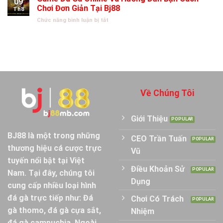
09
Đòn
Chi
Chơi Đơn Giản Tại Bj88
Nhất
Th8
–
Tiết
2024
ở
Chức năng bình luận bị tắt
Siêu
Cho
Game
Phẩm
Thành
Đá
Giải
Viên
Gà
Trí
Online
Đẳng
Và
Cấp
Hướng
Được
Dẫn
Mong
Bạn
Chờ
Về Chúng Tôi
Cách
2024
Chơi
Đơn
Giới Thiệu
Giản
Tại
BJ88
là một trong những
CEO Trần Tuấn
Bj88
thương hiệu cá cược trực
Vũ
tuyến nổi bật tại Việt
Điều Khoản Sử
Nam. Tại đây, chúng tôi
Dụng
cung cấp nhiều loại hình
đá gà trực tiếp như: Đá
Chơi Có Trách
gà thomo, đá gà cựa sắt,
Nhiệm
đá gà campuchia. Ngoài