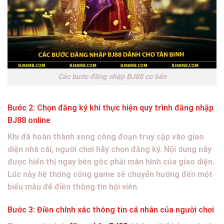
Các bước đăng nhập BJ88 cơ bản
Bước 2: Chọn đăng ký khi thực hiện quy trình đăng nhập
BJ88 online
Khi đã hoàn thành xong công đoạn truy cập vào giao
diện nhà cái, người chơi hãy chọn đăng ký. Nội dung này
được hiển thị ngay bên góc phải màn hình của giao diện.
Lúc này hệ thống cổng game sẽ chuyển hướng đến một
biểu mẫu để điền thông tin hội viên.
Bước 3: Điền chính xác thông tin cá nhân của người chơi