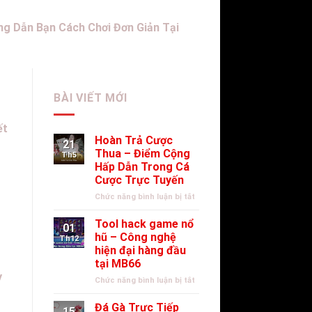
g Dẫn Bạn Cách Chơi Đơn Giản Tại
BÀI VIẾT MỚI
ết
Hoàn Trả Cược
21
Thua – Điểm Cộng
Th5
Hấp Dẫn Trong Cá
Cược Trực Tuyến
ở
Chức năng bình luận bị tắt
Hoàn
Trả
Tool hack game nổ
01
Cược
hũ – Công nghệ
Th12
Thua
hiện đại hàng đầu
–
tại MB66
Điểm
y
Cộng
ở
Chức năng bình luận bị tắt
Hấp
Tool
Dẫn
hack
Đá Gà Trực Tiếp
15