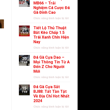
Trong
game
MB66 – Trải
Th11
Cá
nổ
Nghiệm Cá Cược Đá
Cược
hũ
Gà Đỉnh Cao
Trực
–
Tuyến
Công
ở
Chức năng bình luận bị tắt
nghệ
Đá
hiện
Gà
Tiết Lộ Thủ Thuật
29
đại
Trực
Bắt Kèo Chấp 1.5
Th10
hàng
Tiếp
Trái Xanh Chín Hiện
đầu
MB66
Nay
tại
–
MB66
Trải
ở
Chức năng bình luận bị tắt
Nghiệm
Tiết
Cá
Lộ
Đá Gà Cựa Dao –
20
Cược
Thủ
Mọi Thông Tin Từ A
Th8
Đá
Thuật
Đến Z Cho Người
Gà
Bắt
Mới
Đỉnh
Kèo
Cao
Chấp
ở
Chức năng bình luận bị tắt
1.5
Đá
Trái
Gà
Đá Gà Cựa Sắt
15
Xanh
Cựa
BJ88: Tất Tần Tật
Th8
Chín
Dao
Về Địa Chỉ Hot Nhất
Hiện
–
2024
Nay
Mọi
Thông
ở
Chức năng bình luận bị tắt