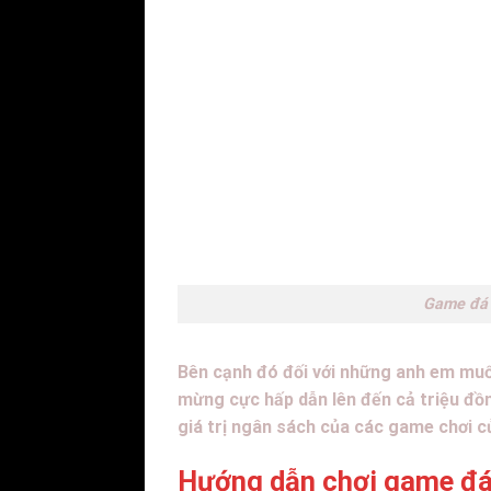
Game đá 
Bên cạnh đó đối với những anh em muố
mừng cực hấp dẫn lên đến cả triệu đồng
giá trị ngân sách của các game chơi c
Hướng dẫn chơi game đá 