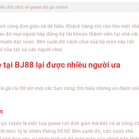
iểu đôi chút về game đá gà online
vô cùng đơn giản và dễ hiểu. Khách hàng chỉ cần tìm một nh
Sau đó mọi người hãy đăng ký tài khoản thành viên tại nhà cái
 muốn đặt cược. Bên cạnh đó cách chơi của bộ môn này rất
hí của tất cả các người chơi.
 tại BJ88 lại được nhiều người ưa
đá gà rồi thì xin mời các bạn cùng tìm hiểu những ưu điểm nổi
ản
rực tuyến là một tựa game rất đơn giản mà bất cứ ai cũng c
i mức tỷ lệ chiến thắng 50:50. Bên cạnh đó, các cược thủ
ỉ cần dựa vào sự phân tích và độ may mắn của chính bản thâ