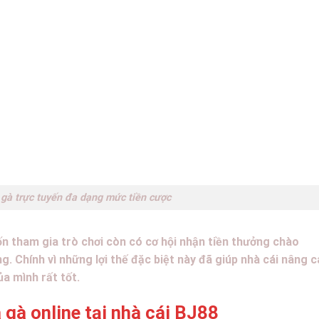
gà trực tuyến đa dạng mức tiền cược
n tham gia trò chơi còn có cơ hội nhận tiền thưởng chào
. Chính vì những lợi thế đặc biệt này đã giúp nhà cái nâng 
ủa mình rất tốt.
gà online tại nhà cái BJ88