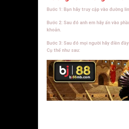
Bước 1: Bạn hãy truy cập vào đường lin
Bước 2: Sau đó anh em hãy ấn vào phần
khoản.
Bước 3: Sau đó mọi người hãy điền đầy
Cụ thể như sau: