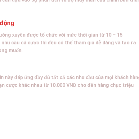
 động
ường xuyên được tổ chức với mức thời gian từ 10 – 15
ó nhu cầu cá cược thì đều có thể tham gia dễ dàng và tạo ra
mong muốn.
 tín này đáp ứng đầy đủ tất cả các nhu cầu của mọi khách hàn
hạn cược khác nhau từ 10.000 VNĐ cho đến hàng chục triệu