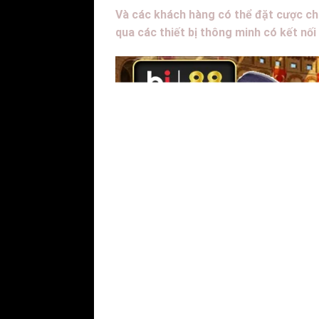
Và các khách hàng có thể đặt cược ch
qua các thiết bị thông minh có kết nố