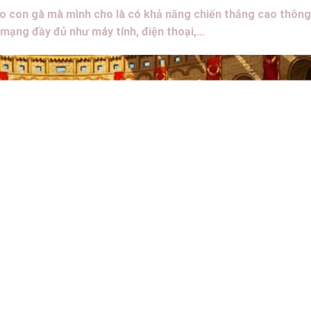
o con gà mà mình cho là có khả năng chiến thắng cao thông
i mạng đầy đủ như máy tính, điện thoại,…